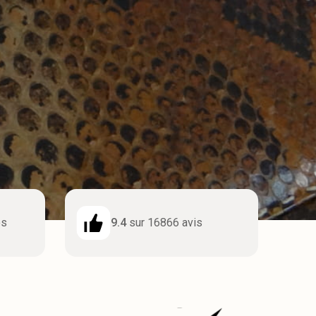
os
9.4
sur 16866 avis