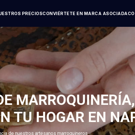
UESTROS PRECIOS
CONVIÉRTETE EN MARCA ASOCIADA
CO
 DE MARROQUINERÍA,
N TU HOGAR EN NA
encia de nuestros artesanos marroquineros