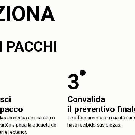
ZIONA
I PACCHI
3
sci
Convalida
o pacco
il preventivo final
 las monedas en una caja o
Le informaremos en cuanto nuest
artón y pega la etiqueta de
haya recibido sus piezas.
n el exterior.