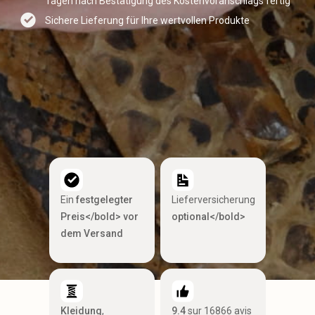
Tagen nach Bestätigung des Kostenvoranschlags fertig
Sichere Lieferung für Ihre wertvollen Produkte
Ein
festgelegter
Lieferversicherung
Preis</bold> vor
optional</bold>
dem Versand
Kleidung
,
9.4
sur 16866 avis