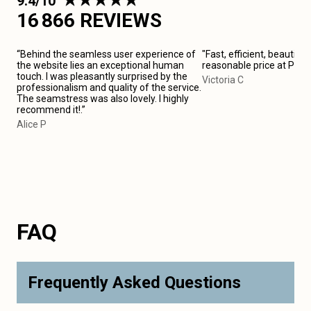
9.4/10
16 866 REVIEWS
“Behind the seamless user experience of
"Fast, efficient, beautiful
the website lies an exceptional human
reasonable price at Pari
touch. I was pleasantly surprised by the
Victoria C
professionalism and quality of the service.
The seamstress was also lovely. I highly
recommend it!.”
Alice P
FAQ
Frequently Asked Questions