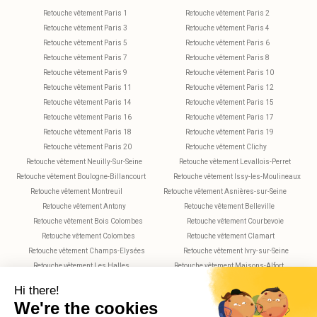
Retouche vêtement Paris 1
Retouche vêtement Paris 2
Retouche vêtement Paris 3
Retouche vêtement Paris 4
Retouche vêtement Paris 5
Retouche vêtement Paris 6
Retouche vêtement Paris 7
Retouche vêtement Paris 8
Retouche vêtement Paris 9
Retouche vêtement Paris 10
Retouche vêtement Paris 11
Retouche vêtement Paris 12
Retouche vêtement Paris 14
Retouche vêtement Paris 15
Retouche vêtement Paris 16
Retouche vêtement Paris 17
Retouche vêtement Paris 18
Retouche vêtement Paris 19
Retouche vêtement Paris 20
Retouche vêtement Clichy
Retouche vêtement Neuilly-Sur-Seine
Retouche vêtement Levallois-Perret
Retouche vêtement Boulogne-Billancourt
Retouche vêtement Issy-les-Moulineaux
Retouche vêtement Montreuil
Retouche vêtement Asnières-sur-Seine
Retouche vêtement Antony
Retouche vêtement Belleville
Retouche vêtement Bois Colombes
Retouche vêtement Courbevoie
Retouche vêtement Colombes
Retouche vêtement Clamart
Retouche vêtement Champs-Elysées
Retouche vêtement Ivry-sur-Seine
Retouche vêtement Les Halles
Retouche vêtement Maisons-Alfort
Retouche vêtement Montparnasse
Retouche vêtement Nanterre
Retouche vêtement Plaisance
Retouche vêtement Saint-Maur-des-Fossés
Retouche vêtement Rueil-Malmaison
Retouche vêtement Rochechouart