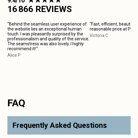
9.4/10
16 866 REVIEWS
“Behind the seamless user experience of
"Fast, efficient, beautiful
the website lies an exceptional human
reasonable price at Pari
touch. I was pleasantly surprised by the
Victoria C
professionalism and quality of the service.
The seamstress was also lovely. I highly
recommend it!.”
Alice P
FAQ
Frequently Asked Questions