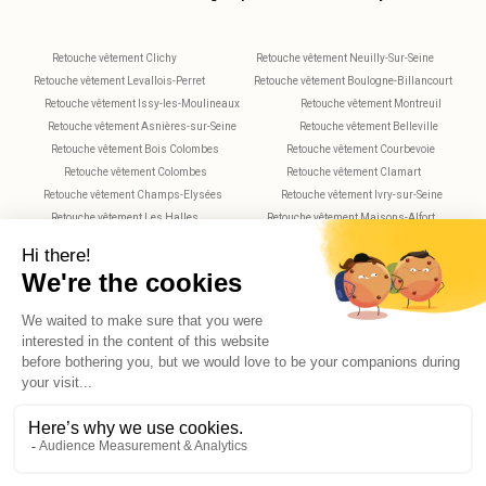
Retouche vêtement Clichy
Retouche vêtement Neuilly-Sur-Seine
Retouche vêtement Levallois-Perret
Retouche vêtement Boulogne-Billancourt
Retouche vêtement Issy-les-Moulineaux
Retouche vêtement Montreuil
Retouche vêtement Asnières-sur-Seine
Retouche vêtement Belleville
Retouche vêtement Bois Colombes
Retouche vêtement Courbevoie
Retouche vêtement Colombes
Retouche vêtement Clamart
Retouche vêtement Champs-Elysées
Retouche vêtement Ivry-sur-Seine
Retouche vêtement Les Halles
Retouche vêtement Maisons-Alfort
Retouche vêtement Montparnasse
Retouche vêtement Nanterre
Retouche vêtement Plaisance
Retouche vêtement Saint-Maur-des-Fossés
Retouche vêtement Rueil-Malmaison
Retouche vêtement Rochechouart
Retouche vêtement Vitry-sur-Seine
Retouche vêtement Villejuif
Retouche vêtement Versailles
X
Hello, do you have any questions?
© 2026 Reekom. All Rights Reserved.
Legal notices
Privacy Policy