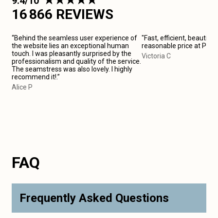
9.4/10
16 866 REVIEWS
“Behind the seamless user experience of
"Fast, efficient, beautiful
the website lies an exceptional human
reasonable price at Pari
touch. I was pleasantly surprised by the
Victoria C
professionalism and quality of the service.
The seamstress was also lovely. I highly
recommend it!.”
Alice P
FAQ
Frequently Asked Questions