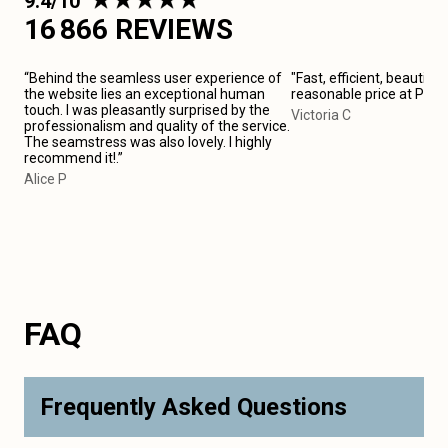
9.4/10
16 866 REVIEWS
“Behind the seamless user experience of
"Fast, efficient, beautiful
the website lies an exceptional human
reasonable price at Pari
touch. I was pleasantly surprised by the
Victoria C
professionalism and quality of the service.
The seamstress was also lovely. I highly
recommend it!.”
Alice P
FAQ
Frequently Asked Questions