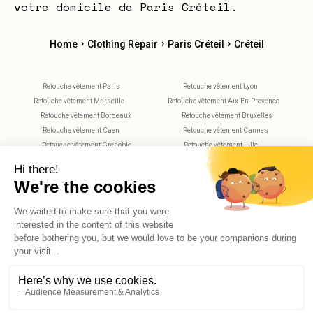
votre domicile de Paris Créteil.
›
›
›
Home
Clothing Repair
Paris Créteil
Créteil
Retouche vêtement Paris
Retouche vêtement Lyon
Retouche vêtement Marseille
Retouche vêtement Aix-En-Provence
Retouche vêtement Bordeaux
Retouche vêtement Bruxelles
Retouche vêtement Caen
Retouche vêtement Cannes
Retouche vêtement Grenoble
Retouche vêtement Lille
Retouche vêtement Metz
Retouche vêtement Montpellier
Retouche vêtement Nantes
Retouche vêtement Nice
Retouche vêtement Nimes
Retouche vêtement Rennes
Retouche vêtement Rouen
Retouche vêtement Strasbourg
Retouche vêtement Toulouse
Retouche vêtement Tours
X
Hello, do you have any questions?
© 2026 Reekom. All Rights Reserved.
Legal notices
Privacy Policy