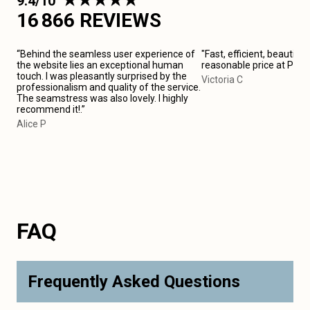
9.4/10
16 866 REVIEWS
“Behind the seamless user experience of
"Fast, efficient, beautiful
the website lies an exceptional human
reasonable price at Pari
touch. I was pleasantly surprised by the
Victoria C
professionalism and quality of the service.
The seamstress was also lovely. I highly
recommend it!.”
Alice P
FAQ
Frequently Asked Questions